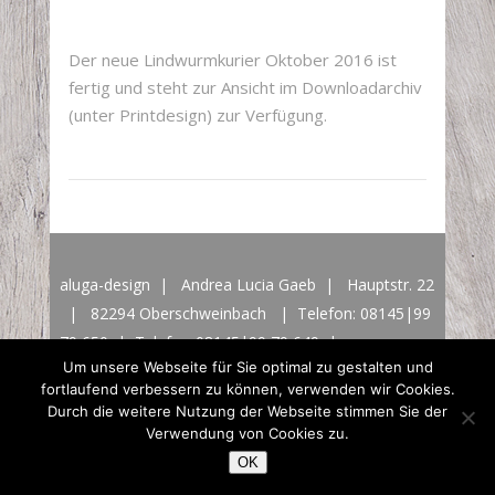
Der neue Lindwurmkurier Oktober 2016 ist
fertig und steht zur Ansicht im Downloadarchiv
(unter Printdesign) zur Verfügung.
aluga-design | Andrea Lucia Gaeb | Hauptstr. 22
| 82294 Oberschweinbach | Telefon: 08145|99
79 650 | Telefax: 08145|99 79 649 |
Um unsere Webseite für Sie optimal zu gestalten und
info@aluga-design.de
|
Impressum & Datenschutz
fortlaufend verbessern zu können, verwenden wir Cookies.
© 2016 aluga-design
Durch die weitere Nutzung der Webseite stimmen Sie der
Verwendung von Cookies zu.
OK