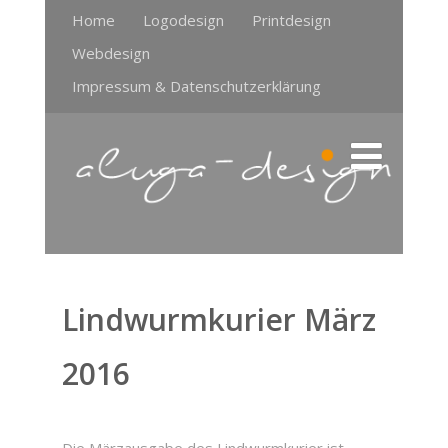
Home
Logodesign
Printdesign
Webdesign
Impressum & Datenschutzerklärung
Lindwurmkurier März
2016
Die Märzausgabe des Lindwurmkurier ist